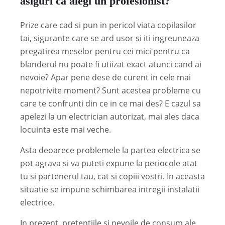
asiguri ca alegi un profesionist?
Prize care cad si pun in pericol viata copilasilor
tai, sigurante care se ard usor si iti ingreuneaza
pregatirea meselor pentru cei mici pentru ca
blanderul nu poate fi utiizat exact atunci cand ai
nevoie? Apar pene dese de curent in cele mai
nepotrivite moment? Sunt acestea probleme cu
care te confrunti din ce in ce mai des? E cazul sa
apelezi la un electrician autorizat, mai ales daca
locuinta este mai veche.
Asta deoarece problemele la partea electrica se
pot agrava si va puteti expune la periocole atat
tu si partenerul tau, cat si copiii vostri. In aceasta
situatie se impune schimbarea intregii instalatii
electrice.
In prezent, pretentiile si nevoile de consum ale