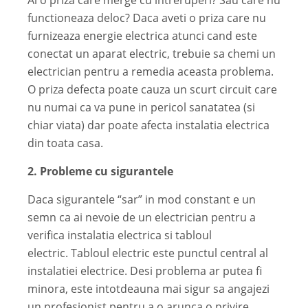
Ai o priza care merge cu intreruperi? Sau care nu
functioneaza deloc? Daca aveti o priza care nu
furnizeaza energie electrica atunci cand este
conectat un aparat electric, trebuie sa chemi un
electrician pentru a remedia aceasta problema.
O priza defecta poate cauza un scurt circuit care
nu numai ca va pune in pericol sanatatea (si
chiar viata) dar poate afecta instalatia electrica
din toata casa.
2. Probleme cu sigurantele
Daca sigurantele “sar” in mod constant e un
semn ca ai nevoie de un electrician pentru a
verifica instalatia electrica si tabloul
electric.
Tabloul electric este punctul central al
instalatiei electrice. Desi problema ar putea fi
minora, este intotdeauna mai sigur sa angajezi
un profesionist pentru a o arunca o privire.