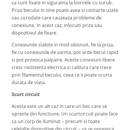
ca sunt fixate in siguranta la bornele cu surub.
Priza becului in sine poate avea si contacte uzate
sau corodate care cauzeaza probleme de
conexiune. In acest caz, inlocuiti priza sau
dispozitivul de fixare.
Conexiunile slabite in mod obisnuit, fie la priza,
fie cu conexiunile de sarma, pot arde becul rapid
si pot provoca palpaire. Aceste conexiuni libere
cresc rezistenta electrica si caldura care trece
prin filamentul becului, ceea ce ii poate scurta
durata de viata.
Scurt circuit
Acesta este un alt caz in care un bec care se
opreste din functiune. Un scurtcircuit poate face
ca un corp de iluminat – precum si toate
celelalte dispozitive din circuit – sa se opreasca