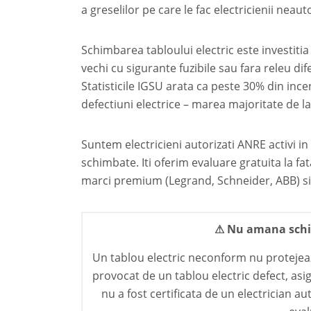
a greselilor pe care le fac electricienii neauto
Schimbarea tabloului electric este investitia 
vechi cu sigurante fuzibile sau fara releu di
Statisticile IGSU arata ca peste 30% din inc
defectiuni electrice – marea majoritate de l
Suntem electricieni autorizati ANRE activi in 
schimbate. Iti oferim evaluare gratuita la fa
marci premium (Legrand, Schneider, ABB) si g
⚠ Nu amana schim
Un tablou electric neconform nu protejeaza
provocat de un tablou electric defect, as
nu a fost certificata de un electrician 