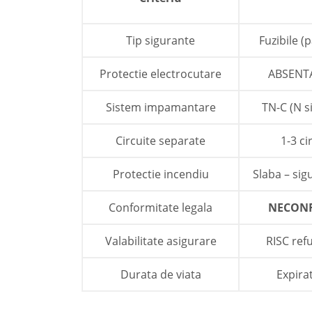
Tip sigurante
Fuzibile (
Protectie electrocutare
ABSENTA
Sistem impamantare
TN-C (N s
Circuite separate
1-3 ci
Protectie incendiu
Slaba – sig
Conformitate legala
NECONF
Valabilitate asigurare
RISC ref
Durata de viata
Expirat