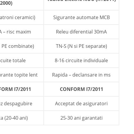
2000)
patroni ceramici)
Sigurante automate MCB
 – risc maxim
Releu diferential 30mA
i PE combinate)
TN-S (N si PE separate)
rcuite totale
8-16 circuite individuale
urante topite lent
Rapida – declansare in ms
ORM I7/2011
CONFORM I7/2011
uz despagubire
Acceptat de asiguratori
a (20-40 ani)
25-30 ani garantati