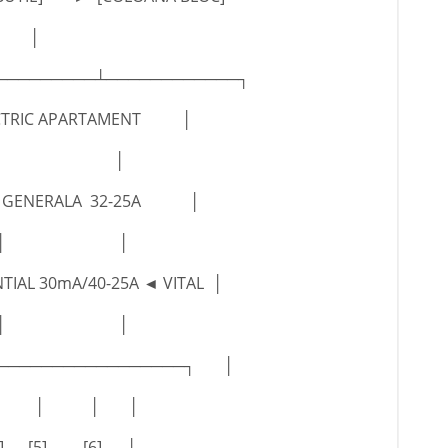
│
─────────┴────────────┐
ECTRIC APARTAMENT │
│ │
TA GENERALA 32-25A │
 │ │
NTIAL 30mA/40-25A ◄ VITAL │
 │ │
──────────────────┐ │
 │ │ │ │
[4] [5] [6] │