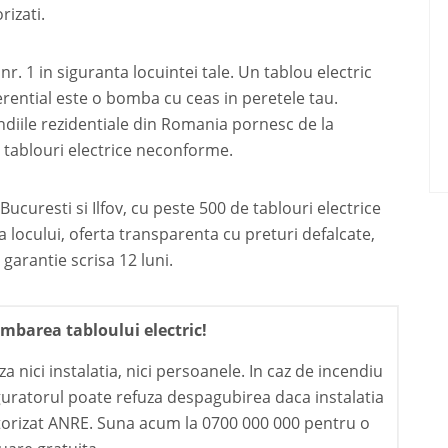
rizati.
nr. 1 in siguranta locuintei tale. Un tablou electric
ferential este o bomba cu ceas in peretele tau.
endiile rezidentiale din Romania pornesc de la
a tablouri electrice neconforme.
Bucuresti si Ilfov, cu peste 500 de tablouri electrice
ta locului, oferta transparenta cu preturi defalcate,
arantie scrisa 12 luni.
barea tabloului electric!
 nici instalatia, nici persoanele. In caz de incendiu
iguratorul poate refuza despagubirea daca instalatia
autorizat ANRE. Suna acum la 0700 000 000 pentru o