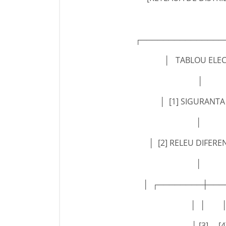
┌───────────────
│ TABLOU EL
│ [1] SIGURAN
│
│ [2] RELEU DIFERE
│
│ ┌────────┼──
│ │
│ [3] 