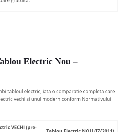
uare gratuita.
Tablou Electric Nou –
mbi tabloul electric, iata o comparatie completa care
 electric vechi si unul modern conform Normativului
ctric VECHI (pre-
Tablou Electric NOU (I7/2011)