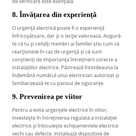
de verificare este esențială.
8.
Învățarea din experiență
O urgență electrică poate fi o experiență
înfricoșătoare, dar și o lecție valoroasă. Asigură-
te că tu și ceilalți membri ai familiei știu cum să
reacționeze în caz de urgență și că sunt
conștienți de importanța întreținerii corecte a
instalațiilor electrice. Păstrează întotdeauna la
îndemână numărul unui electrician autorizat și
familiarizează-te cu panoul de siguranțe.
9.
Prevenirea pe viitor
Pentru a evita urgențele electrice în viitor,
investește în întreținerea regulată a instalației
electrice și înlocuiește echipamentele electrice
vechi sau defecte. Instalează dispozitive de