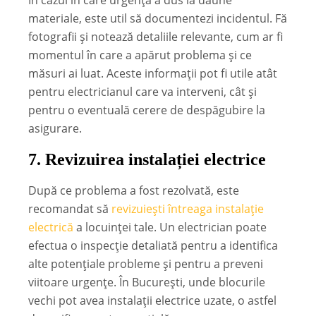
În cazul în care urgența a dus la daune
materiale, este util să documentezi incidentul. Fă
fotografii și notează detaliile relevante, cum ar fi
momentul în care a apărut problema și ce
măsuri ai luat. Aceste informații pot fi utile atât
pentru electricianul care va interveni, cât și
pentru o eventuală cerere de despăgubire la
asigurare.
7.
Revizuirea instalației electrice
După ce problema a fost rezolvată, este
recomandat să
revizuiești întreaga instalație
electrică
a locuinței tale. Un electrician poate
efectua o inspecție detaliată pentru a identifica
alte potențiale probleme și pentru a preveni
viitoare urgențe. În București, unde blocurile
vechi pot avea instalații electrice uzate, o astfel