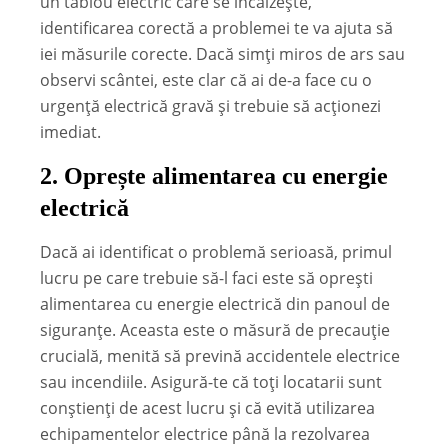
un tablou electric care se încălzește,
identificarea corectă a problemei te va ajuta să
iei măsurile corecte. Dacă simți miros de ars sau
observi scântei, este clar că ai de-a face cu o
urgență electrică gravă și trebuie să acționezi
imediat.
2.
Oprește alimentarea cu energie
electrică
Dacă ai identificat o problemă serioasă, primul
lucru pe care trebuie să-l faci este să oprești
alimentarea cu energie electrică din panoul de
siguranțe. Aceasta este o măsură de precauție
crucială, menită să prevină accidentele electrice
sau incendiile. Asigură-te că toți locatarii sunt
conștienți de acest lucru și că evită utilizarea
echipamentelor electrice până la rezolvarea