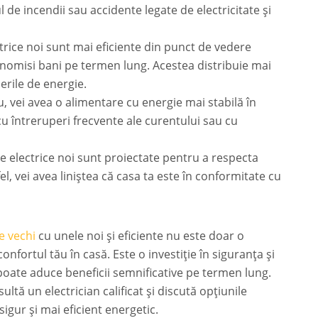
ul de incendii sau accidente legate de electricitate și
ctrice noi sunt mai eficiente din punct de vedere
nomisi bani pe termen lung. Acestea distribuie mai
derile de energie.
, vei avea o alimentare cu energie mai stabilă în
cu întreruperi frecvente ale curentului sau cu
le electrice noi sunt proiectate pentru a respecta
l, vei avea liniștea că casa ta este în conformitate cu
e vechi
cu unele noi și eficiente nu este doar o
onfortul tău în casă. Este o investiție în siguranța și
ți poate aduce beneficii semnificative pe termen lung.
tă un electrician calificat și discută opțiunile
igur și mai eficient energetic.