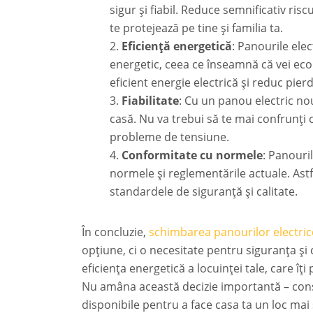
sigur și fiabil. Reduce semnificativ risc
te protejează pe tine și familia ta.
Eficiență energetică
: Panourile ele
energetic, ceea ce înseamnă că vei eco
eficient energie electrică și reduc pier
Fiabilitate
: Cu un panou electric nou
casă. Nu va trebui să te mai confrunți 
probleme de tensiune.
Conformitate cu normele
: Panouri
normele și reglementările actuale. Astfe
standardele de siguranță și calitate.
În concluzie,
schimbarea panourilor electric
opțiune, ci o necesitate pentru siguranța și c
eficiența energetică a locuinței tale, care î
Nu amâna această decizie importantă – consul
disponibile pentru a face casa ta un loc mai s