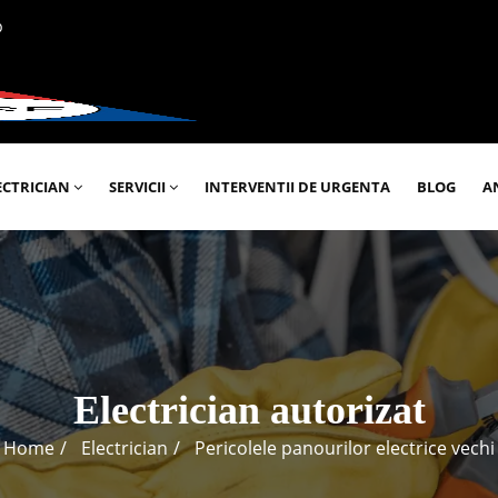
p
ECTRICIAN
SERVICII
INTERVENTII DE URGENTA
BLOG
A
Electrician autorizat
Home
Electrician
Pericolele panourilor electrice vechi