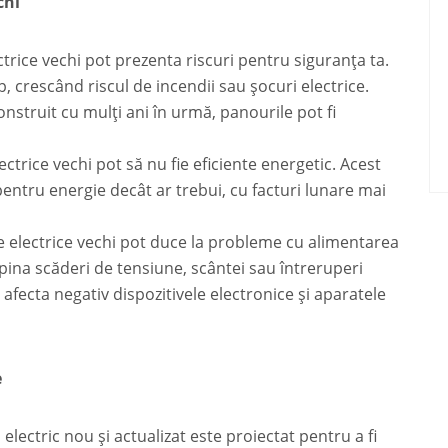
chi
ctrice vechi pot prezenta riscuri pentru siguranța ta.
 crescând riscul de incendii sau șocuri electrice.
onstruit cu mulți ani în urmă, panourile pot fi
ectrice vechi pot să nu fie eficiente energetic. Acest
entru energie decât ar trebui, cu facturi lunare mai
e electrice vechi pot duce la probleme cu alimentarea
mpina scăderi de tensiune, scântei sau întreruperi
 afecta negativ dispozitivele electronice și aparatele
e
electric nou și actualizat este proiectat pentru a fi