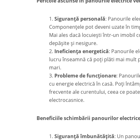
Pericole ascunse în panourile electrice ve
Siguranță personală
: Panourile ele
Componențele pot deveni uzate în timp,
Mai ales dacă locuiești într-un imobil c
depășite și nesigure.
Ineficiența energetică
: Panourile el
lucru înseamnă că poți plăti mai mult p
mari.
Probleme de funcționare
: Panouril
cu energie electrică în casă. Poți întâ
frecvente ale curentului, ceea ce poate
electrocasnice.
Beneficiile schimbării panourilor electric
Siguranță îmbunătățită
: Un panou 